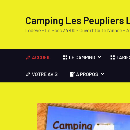
Camping Les Peupliers 
Lodève – Le Bosc 34700 – Ouvert toute l'année – A
ACCUEIL
LE CAMPING
TARIF
VOTRE AVIS
A PROPOS