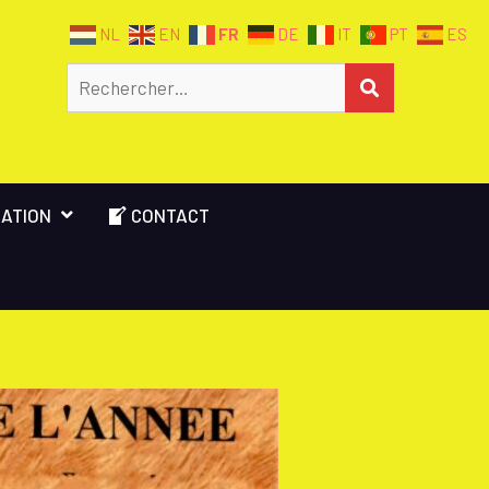
FR
NL
EN
DE
IT
PT
ES
Rechercher
RECHERCHER
ATION
CONTACT