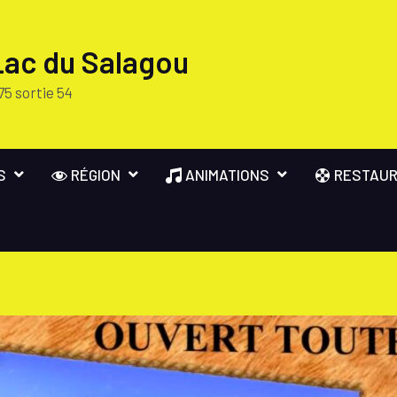
Lac du Salagou
75 sortie 54
S
RÉGION
ANIMATIONS
RESTAUR