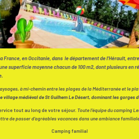
 la France, en Occitanie, dans le département de l’Hérault, entr
 superficie moyenne chacun de 100 m2, dont plusieurs en résid
e.
aysages, à mi-chemin entre les plages de la Méditerranée et le pl
e village médiéval de St Guilhem Le Désert, dominant les gorges de
rvice tout au long de votre séjour.
Toute l’équipe du camping Les
ttre de passer d’agréables vacances dans une ambiance familiale
Camping familial