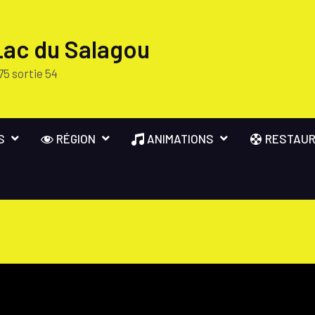
Lac du Salagou
75 sortie 54
S
RÉGION
ANIMATIONS
RESTAUR