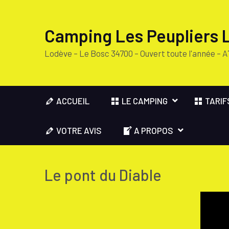
Camping Les Peupliers 
Lodève – Le Bosc 34700 – Ouvert toute l'année – A
ACCUEIL
LE CAMPING
TARIF
VOTRE AVIS
A PROPOS
Le pont du Diable